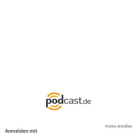
Anmeldung
Hallo Podcast-Hörer! Melde dich hier an. Dich erwarten 1 Million
abonnierbare Podcasts und alles, was Du rund um Podcasting
wissen musst.
Konto erstellen
Anmelden mit