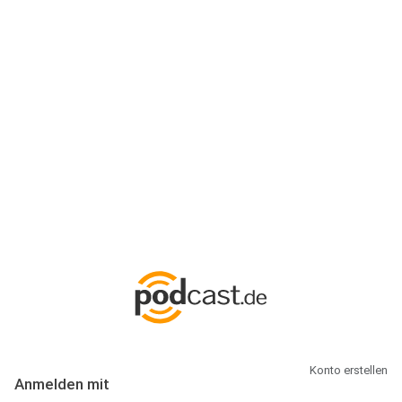
Anmeldung
Hallo Podcast-Hörer! Melde dich hier an. Dich erwarten 1 Million
abonnierbare Podcasts und alles, was Du rund um Podcasting
wissen musst.
Konto erstellen
Anmelden mit