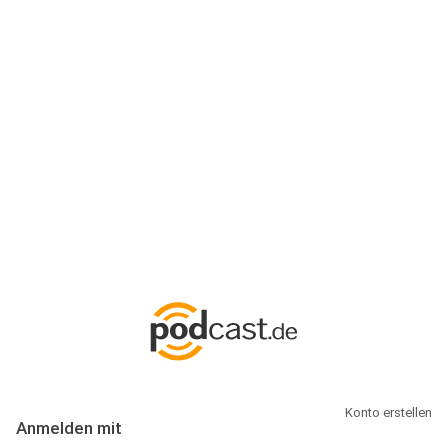
Anmeldung
Hallo Podcast-Hörer! Melde dich hier an. Dich erwarten 1 Million
abonnierbare Podcasts und alles, was Du rund um Podcasting
wissen musst.
Konto erstellen
Anmelden mit