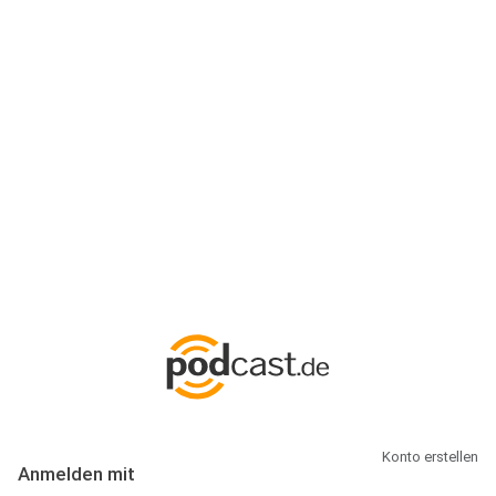
Anmeldung
Hallo Podcast-Hörer! Melde dich hier an. Dich erwarten 1 Million
abonnierbare Podcasts und alles, was Du rund um Podcasting
wissen musst.
Konto erstellen
Anmelden mit