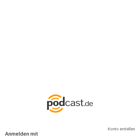
Anmeldung
Hallo Podcast-Hörer! Melde dich hier an. Dich erwarten 1 Million
abonnierbare Podcasts und alles, was Du rund um Podcasting
wissen musst.
Konto erstellen
Anmelden mit