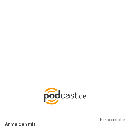
Anmeldung
Hallo Podcast-Hörer! Melde dich hier an. Dich erwarten 1 Million
abonnierbare Podcasts und alles, was Du rund um Podcasting
wissen musst.
Konto erstellen
Anmelden mit