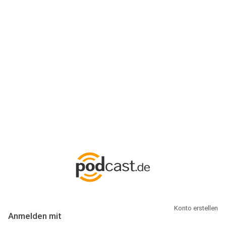
Anmeldung
Hallo Podcast-Hörer! Melde dich hier an. Dich erwarten 1 Million
abonnierbare Podcasts und alles, was Du rund um Podcasting
wissen musst.
Konto erstellen
Anmelden mit