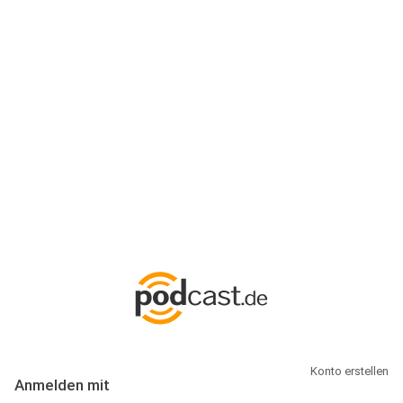
Anmeldung
Hallo Podcast-Hörer! Melde dich hier an. Dich erwarten 1 Million
abonnierbare Podcasts und alles, was Du rund um Podcasting
wissen musst.
Konto erstellen
Anmelden mit