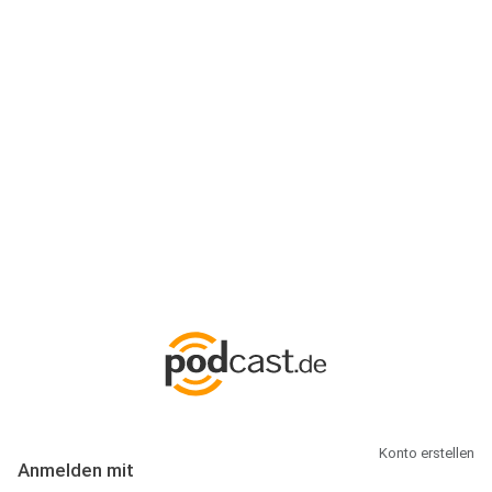
Anmeldung
Hallo Podcast-Hörer! Melde dich hier an. Dich erwarten 1 Million
abonnierbare Podcasts und alles, was Du rund um Podcasting
wissen musst.
Konto erstellen
Anmelden mit