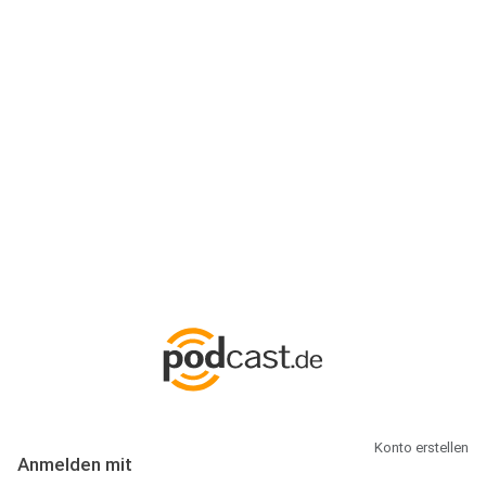
Anmeldung
Hallo Podcast-Hörer! Melde dich hier an. Dich erwarten 1 Million
abonnierbare Podcasts und alles, was Du rund um Podcasting
wissen musst.
Konto erstellen
Anmelden mit