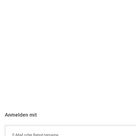
Anmeldung
Hallo Podcast-Hörer! Melde dich hier an. Dich erwarten 1 Million 
Anmelden mit