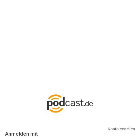
Anmeldung
Hallo Podcast-Hörer! Melde dich hier an. Dich erwarten 1 Million
abonnierbare Podcasts und alles, was Du rund um Podcasting
wissen musst.
Konto erstellen
Anmelden mit