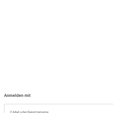
Anmeldung
Hallo Podcast-Hörer! Melde dich hier an. Dich erwarten 1 Million 
Anmelden mit