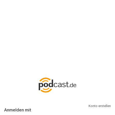
Anmeldung
Hallo Podcast-Hörer! Melde dich hier an. Dich erwarten 1 Million
abonnierbare Podcasts und alles, was Du rund um Podcasting
wissen musst.
Konto erstellen
Anmelden mit