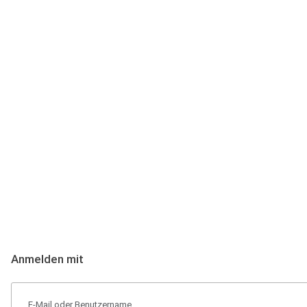
Anmeldung
Hallo Podcast-Hörer! Melde dich hier an. Dich erwarten 1 Million 
Anmelden mit