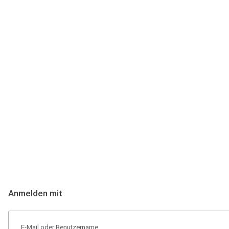
Anmeldung
Hallo Podcast-Hörer! Melde dich hier an. Dich erwarten 1 Million 
Anmelden mit