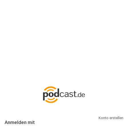
Anmeldung
Hallo Podcast-Hörer! Melde dich hier an. Dich erwarten 1 Million
abonnierbare Podcasts und alles, was Du rund um Podcasting
wissen musst.
Konto erstellen
Anmelden mit