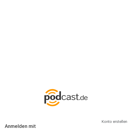
Anmeldung
Hallo Podcast-Hörer! Melde dich hier an. Dich erwarten 1 Million
abonnierbare Podcasts und alles, was Du rund um Podcasting
wissen musst.
Konto erstellen
Anmelden mit