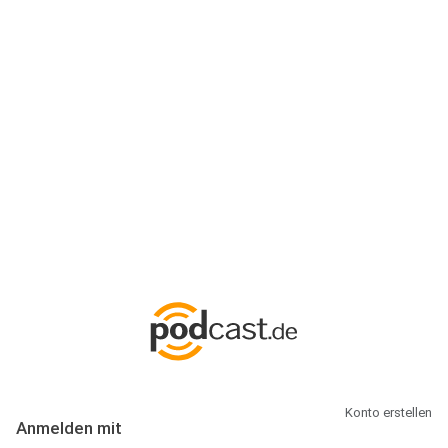
Anmeldung
Hallo Podcast-Hörer! Melde dich hier an. Dich erwarten 1 Million
abonnierbare Podcasts und alles, was Du rund um Podcasting
wissen musst.
Konto erstellen
Anmelden mit