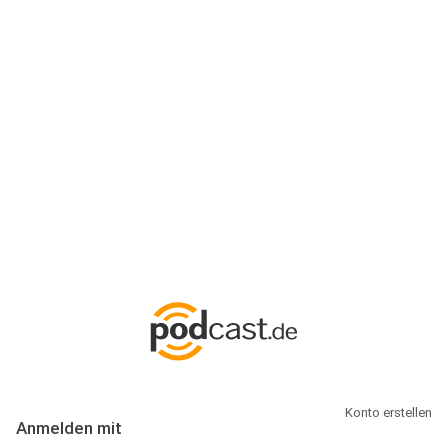
Anmeldung
Hallo Podcast-Hörer! Melde dich hier an. Dich erwarten 1 Million
abonnierbare Podcasts und alles, was Du rund um Podcasting
wissen musst.
Konto erstellen
Anmelden mit