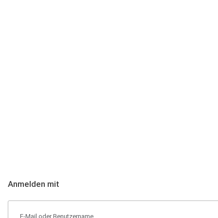
Anmeldung
Hallo Podcast-Hörer! Melde dich hier an. Dich erwarten 1 Million 
Anmelden mit