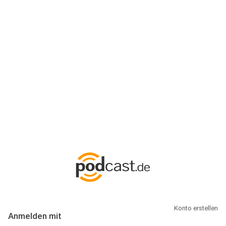
Anmeldung
Hallo Podcast-Hörer! Melde dich hier an. Dich erwarten 1 Million
abonnierbare Podcasts und alles, was Du rund um Podcasting
wissen musst.
Konto erstellen
Anmelden mit