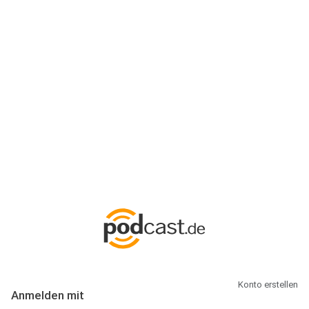
Anmeldung
Hallo Podcast-Hörer! Melde dich hier an. Dich erwarten 1 Million
abonnierbare Podcasts und alles, was Du rund um Podcasting
wissen musst.
Konto erstellen
Anmelden mit