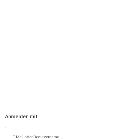
Anmeldung
Hallo Podcast-Hörer! Melde dich hier an. Dich erwarten 1 Million 
Anmelden mit