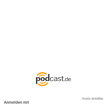
Anmeldung
Hallo Podcast-Hörer! Melde dich hier an. Dich erwarten 1 Million
abonnierbare Podcasts und alles, was Du rund um Podcasting
wissen musst.
Konto erstellen
Anmelden mit