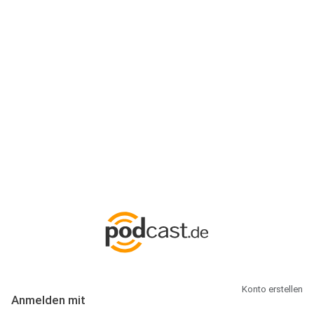
Anmeldung
Hallo Podcast-Hörer! Melde dich hier an. Dich erwarten 1 Million
abonnierbare Podcasts und alles, was Du rund um Podcasting
wissen musst.
Konto erstellen
Anmelden mit