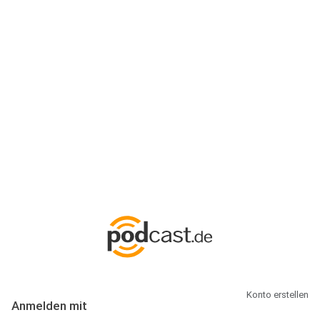
Anmeldung
Hallo Podcast-Hörer! Melde dich hier an. Dich erwarten 1 Million
abonnierbare Podcasts und alles, was Du rund um Podcasting
wissen musst.
Konto erstellen
Anmelden mit