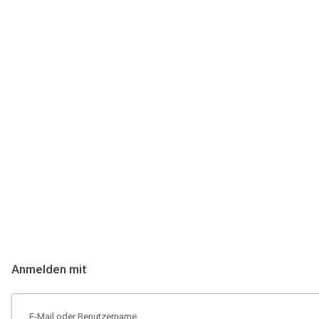
Anmeldung
Hallo Podcast-Hörer! Melde dich hier an. Dich erwarten 1 Million 
Anmelden mit