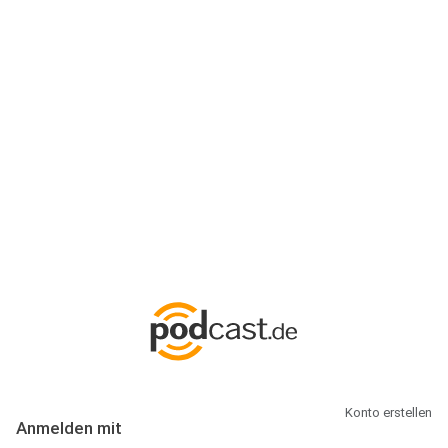
Anmeldung
Hallo Podcast-Hörer! Melde dich hier an. Dich erwarten 1 Million
abonnierbare Podcasts und alles, was Du rund um Podcasting
wissen musst.
Konto erstellen
Anmelden mit