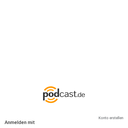
Anmeldung
Hallo Podcast-Hörer! Melde dich hier an. Dich erwarten 1 Million
abonnierbare Podcasts und alles, was Du rund um Podcasting
wissen musst.
Konto erstellen
Anmelden mit