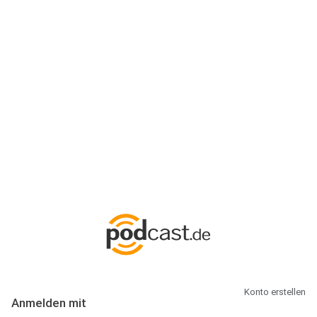
Anmeldung
Hallo Podcast-Hörer! Melde dich hier an. Dich erwarten 1 Million
abonnierbare Podcasts und alles, was Du rund um Podcasting
wissen musst.
Konto erstellen
Anmelden mit