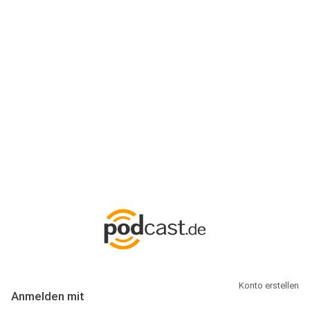
Anmeldung
Hallo Podcast-Hörer! Melde dich hier an. Dich erwarten 1 Million
abonnierbare Podcasts und alles, was Du rund um Podcasting
wissen musst.
Konto erstellen
Anmelden mit