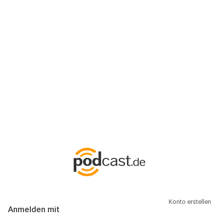
Anmeldung
Hallo Podcast-Hörer! Melde dich hier an. Dich erwarten 1 Million
abonnierbare Podcasts und alles, was Du rund um Podcasting
wissen musst.
Konto erstellen
Anmelden mit