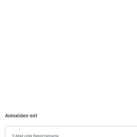
Anmeldung
Hallo Podcast-Hörer! Melde dich hier an. Dich erwarten 1 Million 
Anmelden mit