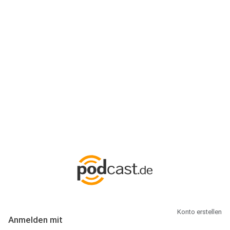
Anmeldung
Hallo Podcast-Hörer! Melde dich hier an. Dich erwarten 1 Million
abonnierbare Podcasts und alles, was Du rund um Podcasting
wissen musst.
Konto erstellen
Anmelden mit