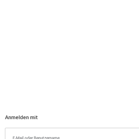
Anmeldung
Hallo Podcast-Hörer! Melde dich hier an. Dich erwarten 1 Million 
Anmelden mit