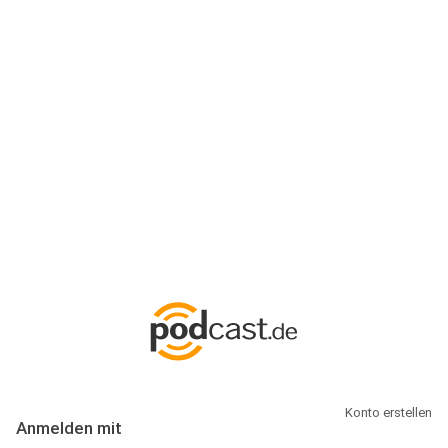
Anmeldung
Hallo Podcast-Hörer! Melde dich hier an. Dich erwarten 1 Million
abonnierbare Podcasts und alles, was Du rund um Podcasting
wissen musst.
Konto erstellen
Anmelden mit