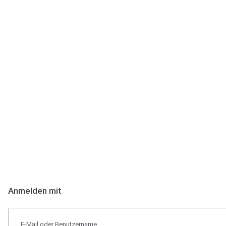
Anmeldung
Hallo Podcast-Hörer! Melde dich hier an. Dich erwarten 1 Million 
Anmelden mit