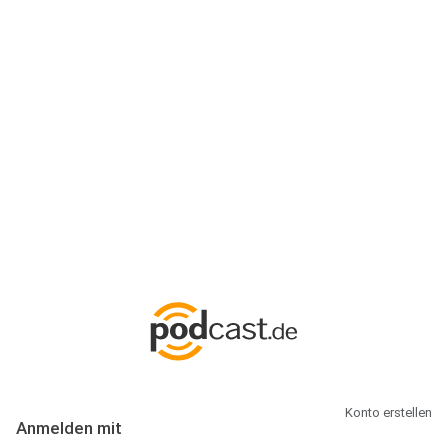
Anmeldung
Hallo Podcast-Hörer! Melde dich hier an. Dich erwarten 1 Million
abonnierbare Podcasts und alles, was Du rund um Podcasting
wissen musst.
Konto erstellen
Anmelden mit