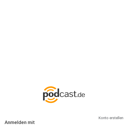
Anmeldung
Hallo Podcast-Hörer! Melde dich hier an. Dich erwarten 1 Million
abonnierbare Podcasts und alles, was Du rund um Podcasting
wissen musst.
Konto erstellen
Anmelden mit