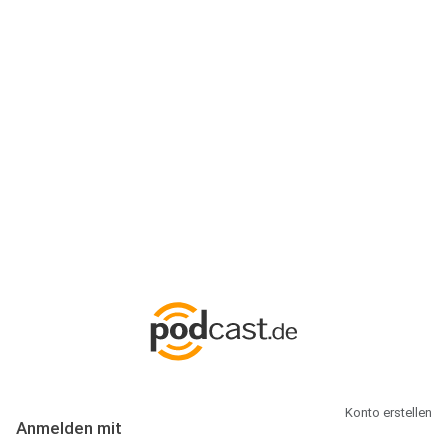
Anmeldung
Hallo Podcast-Hörer! Melde dich hier an. Dich erwarten 1 Million
abonnierbare Podcasts und alles, was Du rund um Podcasting
wissen musst.
Konto erstellen
Anmelden mit