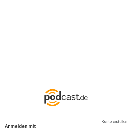
Anmeldung
Hallo Podcast-Hörer! Melde dich hier an. Dich erwarten 1 Million
abonnierbare Podcasts und alles, was Du rund um Podcasting
wissen musst.
Konto erstellen
Anmelden mit