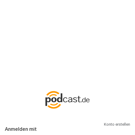
Anmeldung
Hallo Podcast-Hörer! Melde dich hier an. Dich erwarten 1 Million
abonnierbare Podcasts und alles, was Du rund um Podcasting
wissen musst.
Konto erstellen
Anmelden mit