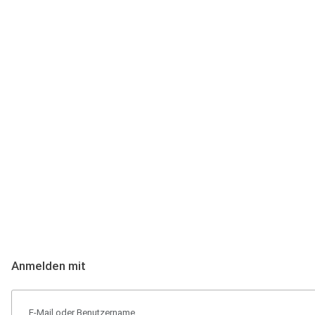
Anmeldung
Hallo Podcast-Hörer! Melde dich hier an. Dich erwarten 1 Million 
Anmelden mit