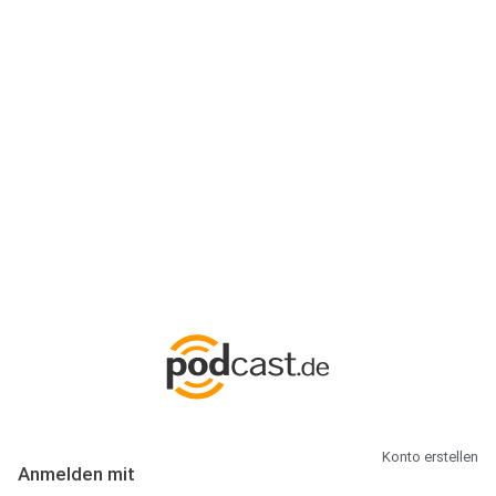
Anmeldung
Hallo Podcast-Hörer! Melde dich hier an. Dich erwarten 1 Million
abonnierbare Podcasts und alles, was Du rund um Podcasting
wissen musst.
Konto erstellen
Anmelden mit