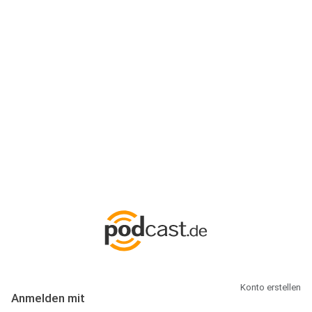
Anmeldung
Hallo Podcast-Hörer! Melde dich hier an. Dich erwarten 1 Million
abonnierbare Podcasts und alles, was Du rund um Podcasting
wissen musst.
Konto erstellen
Anmelden mit