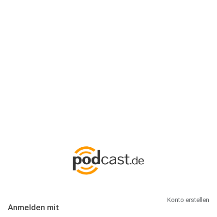
Anmeldung
Hallo Podcast-Hörer! Melde dich hier an. Dich erwarten 1 Million
abonnierbare Podcasts und alles, was Du rund um Podcasting
wissen musst.
Konto erstellen
Anmelden mit