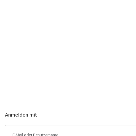
Anmeldung
Hallo Podcast-Hörer! Melde dich hier an. Dich erwarten 1 Million 
Anmelden mit