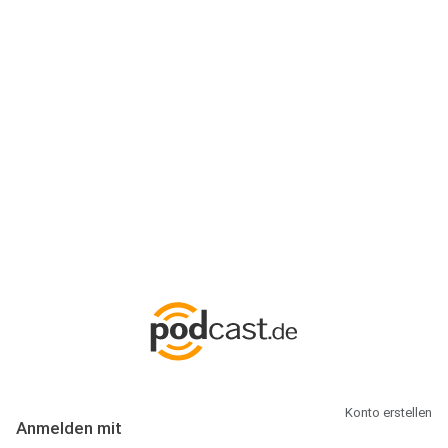
Anmeldung
Hallo Podcast-Hörer! Melde dich hier an. Dich erwarten 1 Million
abonnierbare Podcasts und alles, was Du rund um Podcasting
wissen musst.
Konto erstellen
Anmelden mit