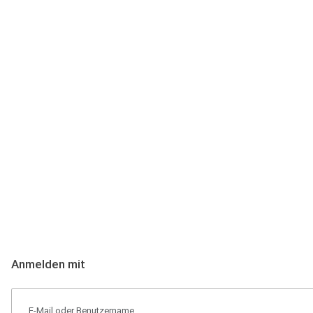
Anmeldung
Hallo Podcast-Hörer! Melde dich hier an. Dich erwarten 1 Million 
Anmelden mit